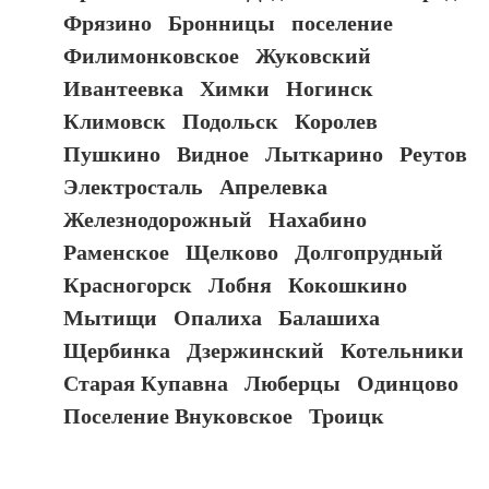
Фрязино
Бронницы
поселение
Филимонковское
Жуковский
Ивантеевка
Химки
Ногинск
Климовск
Подольск
Королев
Пушкино
Видное
Лыткарино
Реутов
Электросталь
Апрелевка
Железнодорожный
Нахабино
Раменское
Щелково
Долгопрудный
Красногорск
Лобня
Кокошкино
Мытищи
Опалиха
Балашиха
Щербинка
Дзержинский
Котельники
Старая Купавна
Люберцы
Одинцово
Поселение Внуковское
Троицк