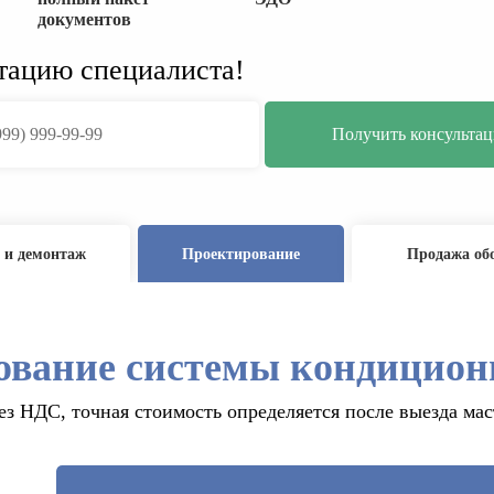
документов
тацию специалиста!
 и демонтаж
Проектирование
Продажа об
ование системы кондицион
ез НДС, точная стоимость определяется после выезда ма