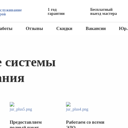
1 год
Бесплатный
бслуживание
гарантии
выезд мастера
ров
аботы
Отзывы
Скидки
Вакансии
Юр.
 системы
ания
Предоставляем
Работаем со всеми
полный пакет
ЭДО