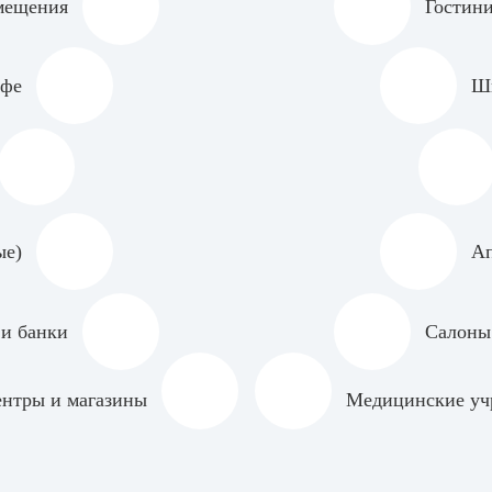
мещения
Гостини
афе
Шк
ые)
Ап
и банки
Салоны
ентры и магазины
Медицинские уч