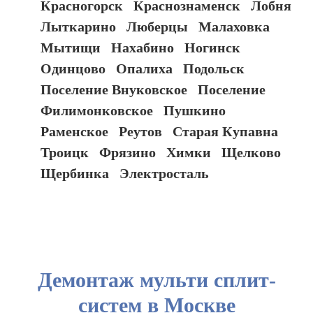
Красногорск
Краснознаменск
Лобня
Лыткарино
Люберцы
Малаховка
Мытищи
Нахабино
Ногинск
Одинцово
Опалиха
Подольск
Поселение Внуковское
Поселение
Филимонковское
Пушкино
Раменское
Реутов
Старая Купавна
Троицк
Фрязино
Химки
Щелково
Щербинка
Электросталь
Демонтаж мульти сплит-
систем в Москве